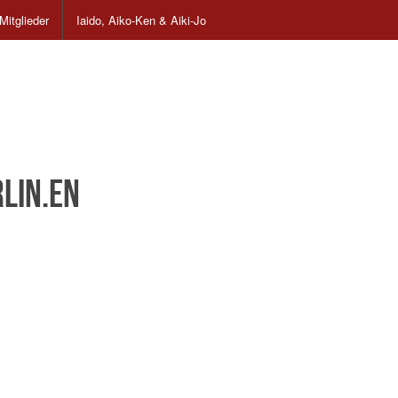
Mitglieder
Iaido, Aiko-Ken & Aiki-Jo
lin.en