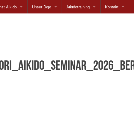
st Aikido
Unser Dojo
Aikidotraining
Kontakt
hie
Anfahrt
Trainingszeiten
Netzwerk
te
Unser Lehrer
Kinder und Jugend
Impressum
Unsere Stilrichtung
Probestunde
ori_Aikido_Seminar_2026_Ber