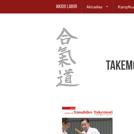
Aktuelles
Kampfkun
Aikido Labor
Aikido Einsteiger Kurs
Philosop
Geschich
Dojo
Takem