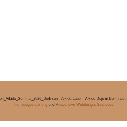
ri_Aikido_Seminar_2026_Berlin.en - Aikido Labor - Aikido Dojo in Berlin Lich
Homepageerstellung
und
Responsive Webdesign
:
Seahouse