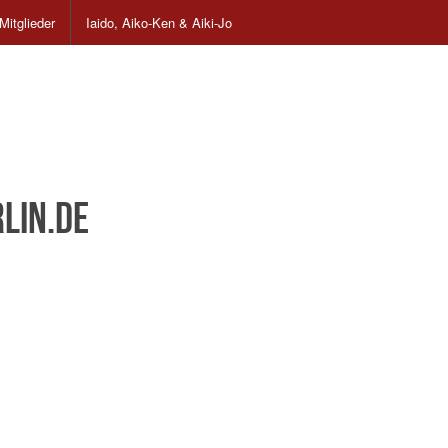
Mitglieder
Iaido, Aiko-Ken & Aiki-Jo
lin.de