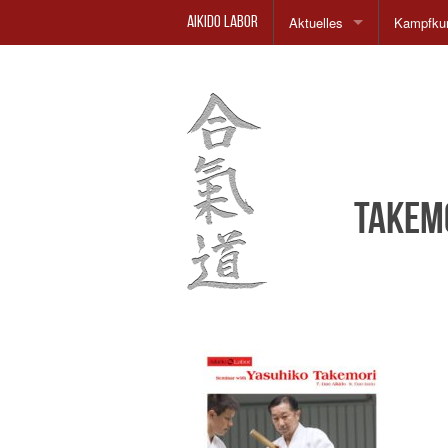
Aktuelles
Kampfkun
Aikido Labor
Aikido Einsteiger Kurs
Philosop
Geschich
Dojo
Takem