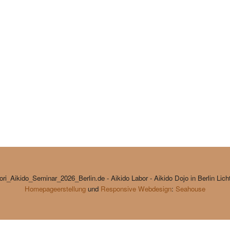
ri_Aikido_Seminar_2026_Berlin.de - Aikido Labor - Aikido Dojo in Berlin Lich
Homepageerstellung
und
Responsive Webdesign
:
Seahouse