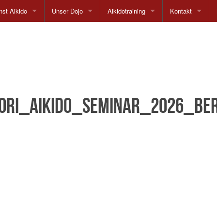
st Aikido
Unser Dojo
Aikidotraining
Kontakt
hie
Anfahrt
Trainingszeiten
Netzwerk
te
Unser Lehrer
Kinder und Jugend
Impressum
Unsere Stilrichtung
Probestunde
ori_Aikido_Seminar_2026_Ber