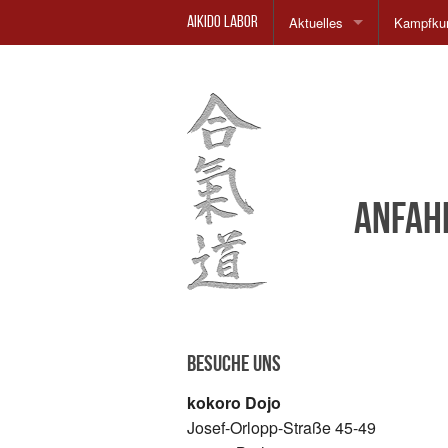
Aktuelles
Kampfkun
Aikido Labor
Aikido Einsteiger Kurs
Philosop
Geschich
Dojo
Anfah
Besuche uns
kokoro Dojo
Josef-Orlopp-Straße 45-49